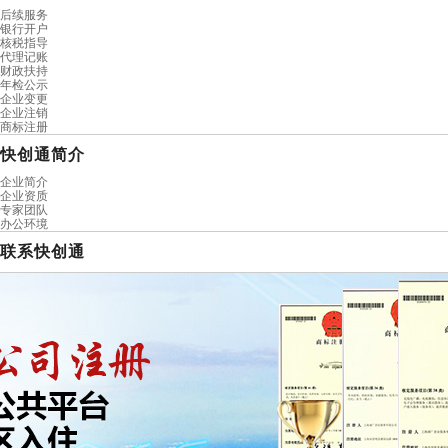
后续服务
银行开户
核税指导
代理记账
财政扶持
年检公示
企业变更
企业注销
商标注册
快创通简介
企业简介
企业资质
专家团队
办公环境
联系快创通