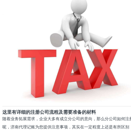
这里有详细的注册公司流程及需要准备的材料
这里有详细的注册公司流程及需要准备的材料
随着业务拓展需求，企业大多有成立分公司的意向，那么分公司如何注
呢，济南代理记账为您提供注意事项，其实在一定程度上还是有所区别