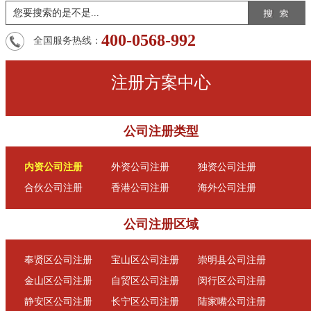
400-0568-992
全国服务热线：
注册方案中心
公司注册类型
内资公司注册
外资公司注册
独资公司注册
合伙公司注册
香港公司注册
海外公司注册
公司注册区域
奉贤区公司注册
宝山区公司注册
崇明县公司注册
金山区公司注册
自贸区公司注册
闵行区公司注册
静安区公司注册
长宁区公司注册
陆家嘴公司注册