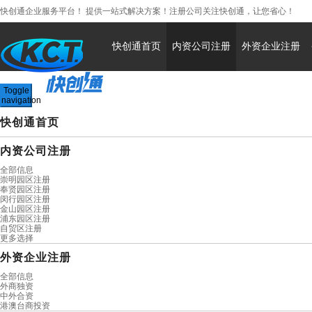
快创通企业服务平台！ 提供一站式解决方案！注册公司关注快创通，让您省心！
400-0568-992
快创通首页
内资公司注册
外资企业注册
Toggle
navigation
快创通首页
内资公司注册
全部信息
崇明园区注册
奉贤园区注册
闵行园区注册
金山园区注册
浦东园区注册
自贸区注册
更多选择
外资企业注册
全部信息
外商独资
中外合资
港澳台商投资