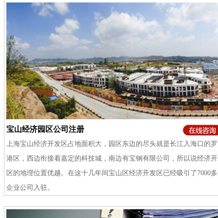
宝山经济园区公司注册
上海宝山经济开发区占地面积大，园区东边的尽头就是长江入海口的罗
港区，西边衔接着嘉定的科技城，南边有宝钢有限公司，所以说经济开
区的地理位置优越。在这十几年间宝山区经济开发区已经吸引了7000多
企业公司入驻。