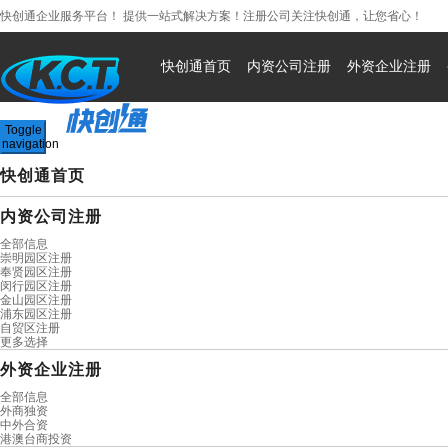
快创通企业服务平台！ 提供一站式解决方案！注册公司关注快创通，让您省心！
400-0568-992
快创通首页
内资公司注册
外资企业注册
Toggle
navigation
快创通首页
内资公司注册
全部信息
崇明园区注册
奉贤园区注册
闵行园区注册
金山园区注册
浦东园区注册
自贸区注册
更多选择
外资企业注册
全部信息
外商独资
中外合资
港澳台商投资