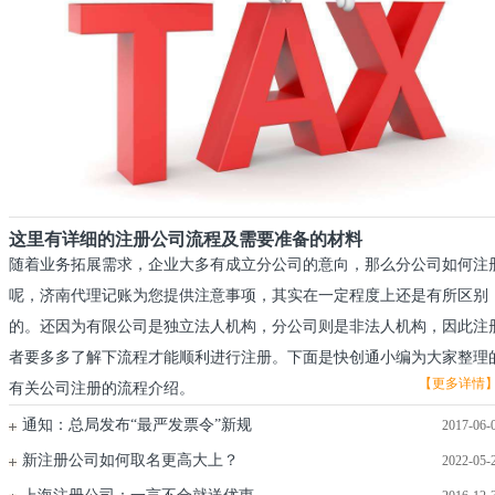
这里有详细的注册公司流程及需要准备的材料
随着业务拓展需求，企业大多有成立分公司的意向，那么分公司如何注
呢，济南代理记账为您提供注意事项，其实在一定程度上还是有所区别
的。还因为有限公司是独立法人机构，分公司则是非法人机构，因此注
者要多多了解下流程才能顺利进行注册。下面是快创通小编为大家整理
【更多详情
有关公司注册的流程介绍。
通知：总局发布“最严发票令”新规
2017-06-
新注册公司如何取名更高大上？
2022-05-