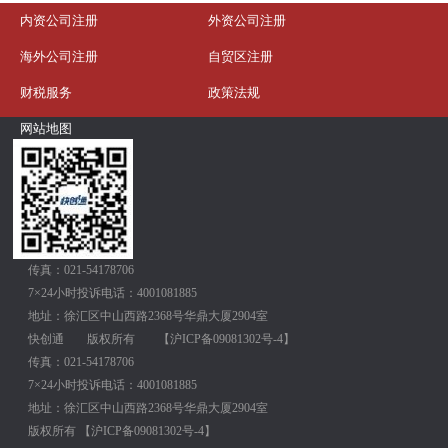
内资公司注册
外资公司注册
海外公司注册
自贸区注册
财税服务
政策法规
网站地图
传真：021-54178706
7×24小时投诉电话：4001081885
地址：徐汇区中山西路2368号华鼎大厦2904室
快创通
版权所有
【
沪ICP备09081302号-4
】
传真：021-54178706
7×24小时投诉电话：4001081885
地址：徐汇区中山西路2368号华鼎大厦2904室
版权所有
【
沪ICP备09081302号-4
】