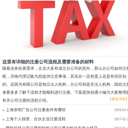
这里有详细的注册公司流程及需要准备的材料
随着业务拓展需求，企业大多有成立分公司的意向，那么分公司如何注
呢，济南代理记账为您提供注意事项，其实在一定程度上还是有所区别
的。还因为有限公司是独立法人机构，分公司则是非法人机构，因此注
者要多多了解下流程才能顺利进行注册。下面是快创通小编为大家整理
【更多详情
有关公司注册的流程介绍。
上海崇明广告公司注册条件有哪些
2019-03-
上海个人独资、合伙企业注册流程
2017-02-