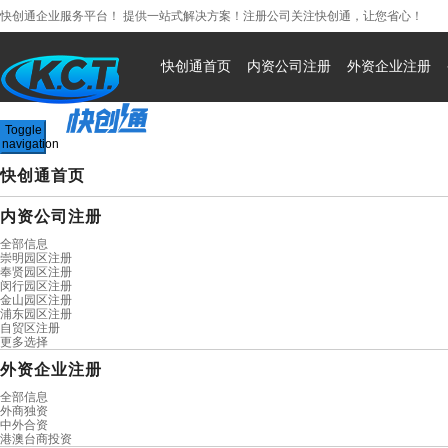
快创通企业服务平台！ 提供一站式解决方案！注册公司关注快创通，让您省心！
400-0568-992
快创通首页
内资公司注册
外资企业注册
Toggle
navigation
快创通首页
内资公司注册
全部信息
崇明园区注册
奉贤园区注册
闵行园区注册
金山园区注册
浦东园区注册
自贸区注册
更多选择
外资企业注册
全部信息
外商独资
中外合资
港澳台商投资