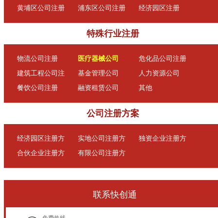
黄埔区公司注册
浦东区公司注册
经济园区注册
特殊行业注册
物流公司注册
医疗器械公司
危化品公司注册
建筑工程公司注
基金管理公司
人力资源公司
册
餐饮公司注册
融资租赁公司
其他
公司注册方案
经济园区注册方
实地公司注册方
独资企业注册方
案
合伙企业注册方
案
有限公司注册方
案
案
案
联系快创通
免费热线