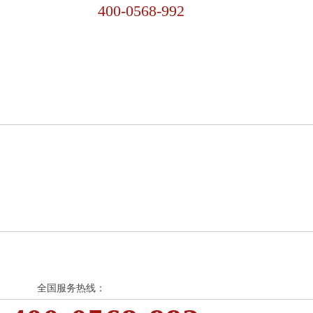
400-0568-992
通简介
联系快创通
全国服务热线：