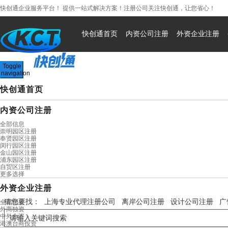
快创通企业服务平台！ 提供一站式解决方案！注册公司关注快创通，让您省心！
400-0568-992
快创通首页
内资公司注册
外资企业注册
Toggle
navigation
快创通首页
内资公司注册
全部信息
崇明园区注册
奉贤园区注册
闵行园区注册
金山园区注册
浦东园区注册
自贸区注册
更多选择
外资企业注册
猜您要找：
上海专业代理注册公司
离岸公司注册
设计公司注册
广
全部信息
外商独资
中外合资
港澳台商投资