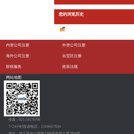
您的浏览历史
内资公司注册
外资公司注册
海外公司注册
自贸区注册
财税服务
政策法规
网站地图
传真：021-54178706
7×24小时投诉电话：13166457024
地址：徐汇区中山西路2368号华鼎大厦2904室