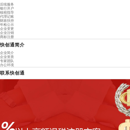
后续服务
银行开户
核税指导
代理记账
财政扶持
年检公示
企业变更
企业注销
商标注册
快创通简介
企业简介
企业资质
专家团队
办公环境
联系快创通