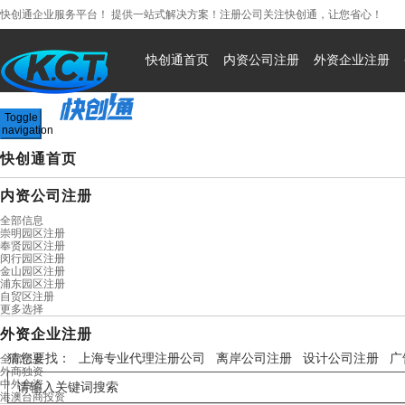
快创通企业服务平台！ 提供一站式解决方案！注册公司关注快创通，让您省心！
400-0568-992
快创通首页
内资公司注册
外资企业注册
Toggle
navigation
快创通首页
内资公司注册
全部信息
崇明园区注册
奉贤园区注册
闵行园区注册
金山园区注册
浦东园区注册
自贸区注册
更多选择
外资企业注册
猜您要找：
上海专业代理注册公司
离岸公司注册
设计公司注册
广
全部信息
外商独资
中外合资
港澳台商投资