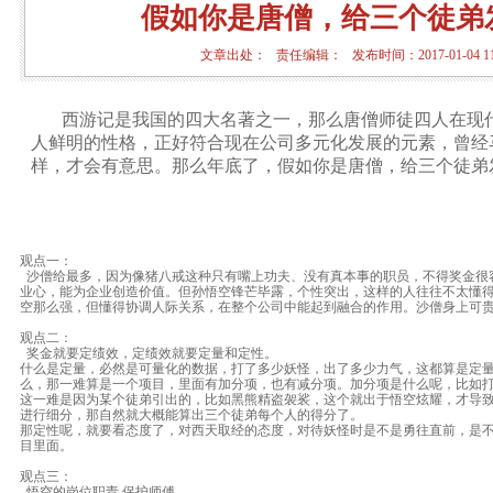
假如你是唐僧，给三个徒弟
文章出处： 责任编辑： 发布时间：2017-01-04 11
西游记是我
国的四大名著之一，那么唐僧师徒四人在现
人鲜明的性格，正好符合现在公司多元化发展的元素，曾经
样，才会有意思。那么年底了，假如你是唐僧，给三个徒弟
观点一：
沙僧给最多，因为像猪八戒这种只有嘴上功夫、没有真本事的职员，不得奖金很
业心，能为企业创造价值。但孙悟空锋芒毕露，个性突出，这样的人往往不太懂
空那么强，但懂得协调人际关系，在整个公司中能起到融合的作用。沙僧身上可
观点二：
奖金就要定绩效，定绩效就要定量和定性。
什么是定量，必然是可量化的数据，打了多少妖怪，出了多少力气，这都算是定
么，那一难算是一个项目，里面有加分项，也有减分项。加分项是什么呢，比如
这一难是因为某个徒弟引出的，比如黑熊精盗袈裟，这个就出于悟空炫耀，才导
进行细分，那自然就大概能算出三个徒弟每个人的得分了。
那定性呢，就要看态度了，对西天取经的态度，对待妖怪时是不是勇往直前，是
目里面。
观点三：
悟空的岗位职责,保护师傅