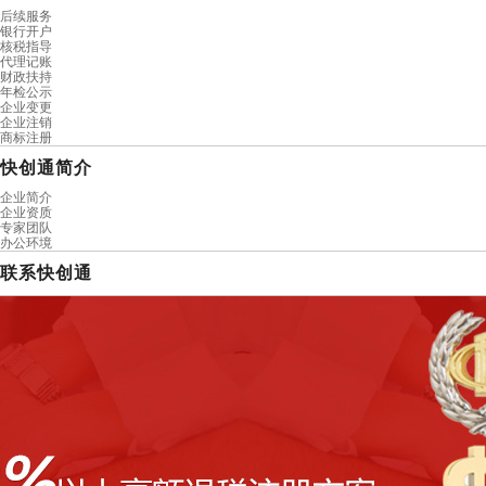
后续服务
银行开户
核税指导
代理记账
财政扶持
年检公示
企业变更
企业注销
商标注册
快创通简介
企业简介
企业资质
专家团队
办公环境
联系快创通