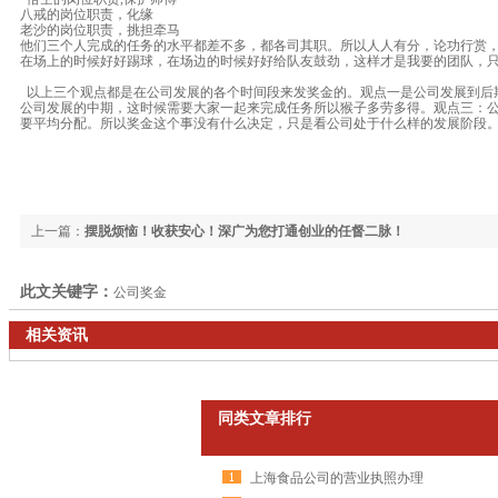
八戒的岗位职责，化缘
老沙的岗位职责，挑担牵马
他们三个人完成的任务的水平都差不多，都各司其职。所以人人有分，论功行赏
在场上的时候好好踢球，在场边的时候好好给队友鼓劲，这样才是我要的团队，
以上三个观点都是在公司发展的各个时间段来发奖金的。观点一是公司发展到后
公司发展的中期，这时候需要大家一起来完成任务所以猴子多劳多得。观点三：
要平均分配。所以奖金这个事没有什么决定，只是看公司处于什么样的发展阶段
上一篇：
摆脱烦恼！收获安心！深广为您打通创业的任督二脉！
此文关键字：
公司奖金
相关资讯
同类文章排行
上海食品公司的营业执照办理