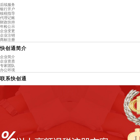
后续服务
银行开户
核税指导
代理记账
财政扶持
年检公示
企业变更
企业注销
商标注册
快创通简介
企业简介
企业资质
专家团队
办公环境
联系快创通