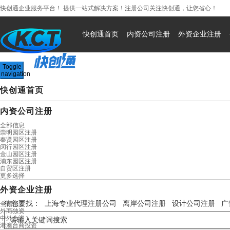
快创通企业服务平台！ 提供一站式解决方案！注册公司关注快创通，让您省心！
400-0568-992
快创通首页
内资公司注册
外资企业注册
Toggle
navigation
快创通首页
内资公司注册
全部信息
崇明园区注册
奉贤园区注册
闵行园区注册
金山园区注册
浦东园区注册
自贸区注册
更多选择
外资企业注册
猜您要找：
上海专业代理注册公司
离岸公司注册
设计公司注册
广
全部信息
外商独资
中外合资
港澳台商投资