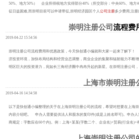
50%、地方50%） 企业所得税地方实得部分40%（所交部分：中央60%、地
征日益困难,而崇明目前可以申请带征,崇明经济园区个人
公司注册
多少费用,注册服务
崇明注册公司
流程费
2019-04-22 15:54:56
崇明注册公司流程费用和优惠政策，今天快创通小编就和大家一起来了解下！
济投资环境，加快布局结构和经营业态调整，商业企业的集聚和辐射能力不断增
明区巨大的投资潜力，宛如长三角经济圈中冉冉升起的新星。在崇明注册公司，
上海市崇明注册
2019-04-16 14:34:58
以下是快创通小编整理的关于在上海崇明注册公司的流程，希望对想要在上海崇
内容介绍吧。 申办人需要提供法人和股东的复印件(或是上姓名即可)。申办人需
商规定：字数应在60个内)。例：上海+某某(字数二个、企业名)+贸易(行业名)
上海崇明注册公司