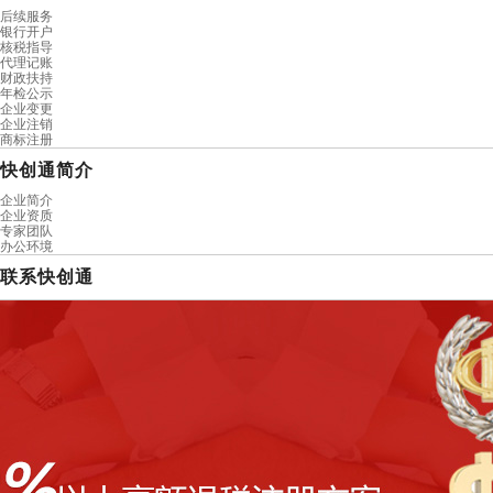
后续服务
银行开户
核税指导
代理记账
财政扶持
年检公示
企业变更
企业注销
商标注册
快创通简介
企业简介
企业资质
专家团队
办公环境
联系快创通