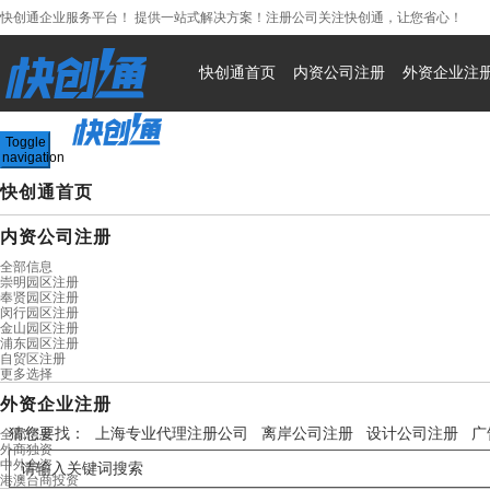
快创通企业服务平台！ 提供一站式解决方案！注册公司关注快创通，让您省心！
400-0568-992
快创通首页
内资公司注册
外资企业注
Toggle
navigation
快创通首页
内资公司注册
全部信息
崇明园区注册
奉贤园区注册
闵行园区注册
金山园区注册
浦东园区注册
自贸区注册
更多选择
外资企业注册
猜您要找：
上海专业代理注册公司
离岸公司注册
设计公司注册
广
全部信息
外商独资
中外合资
港澳台商投资