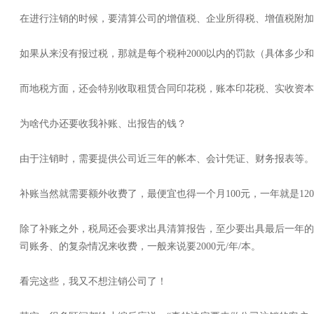
在进行注销的时候，要清算公司的增值税、企业所得税、增值税附加
如果从来没有报过税，那就是每个税种
2000
以内的罚款（具体多少和
而地税方面，还会特别收取租赁合同印花税，账本印花税、实收资本
为啥代办还要收我补账、出报告的钱？
由于注销时，需要提供公司近三年的帐本、会计凭证、财务报表等
补账当然就需要额外收费了，最便宜也得一个月
100
元，一年就是
120
除了补账之外，税局还会要求出具清算报告，至少要出具最后一年的
司账务、的复杂情况来收费，一般来说要
2000
元
/
年
/
本。
看完这些，我又不想注销公司了！