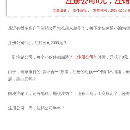
注册公司0元，注销却
文章出处： 责任编辑： 发布时间：2019-02-19 16
最近有很多客户问注销公司怎么越来越贵了，接下来
快创通
小编为你
注册公司
0
元，注销公司
2000
元？
一到注销公司，每个小伙伴都崩溃了：
注册公司
的时候，只花了
0
元
由于，国家推行的
“多证合一”政策，注册的时候一个部门不用跑，
趟，能办完吗？
国税注销了，还有地税；地税注销了，还有工商；工商搞定了，还有
注册公司一周，注销公司半年？