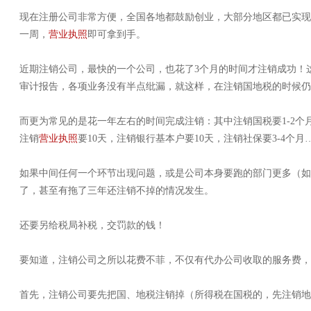
现在注册公司非常方便，全国各地都鼓励创业，大部分地区都已实现
一周，
营业执照
即可拿到手。
近期注销公司，最快的一个公司，也花了
3
个月的时间才注销成功！
审计报告，各项业务没有半点纰漏，就这样，在注销国地税的时候仍
而更为常见的是花一年左右的时间完成注销：其中注销国税要
1-2
个
注销
营业执照
要
10
天，注销银行基本户要
10
天，注销社保要
3-4
个月
如果中间任何一个环节出现问题，或是公司本身要跑的部门更多（
了，甚至有拖了三年还注销不掉的情况发生。
还要另给税局补税，交罚款的钱！
要知道，注销公司之所以花费不菲，不仅有代办公司收取的服务费，
首先，注销公司要先把国、地税注销掉（所得税在国税的，先注销地