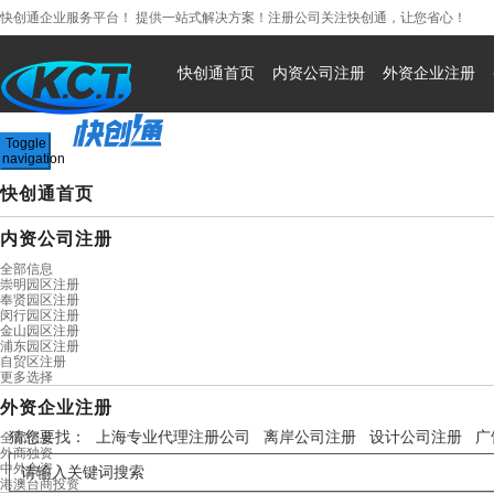
快创通企业服务平台！ 提供一站式解决方案！注册公司关注快创通，让您省心！
400-0568-992
快创通首页
内资公司注册
外资企业注册
Toggle
navigation
快创通首页
内资公司注册
全部信息
崇明园区注册
奉贤园区注册
闵行园区注册
金山园区注册
浦东园区注册
自贸区注册
更多选择
外资企业注册
猜您要找：
上海专业代理注册公司
离岸公司注册
设计公司注册
广
全部信息
外商独资
中外合资
港澳台商投资