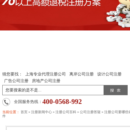
猜您要找：
上海专业代理注册公司
离岸公司注册
设计公司注册
广告公司注册
房地产公司注册
400-0568-992
全国服务热线：
当前位置：
首页
»
注册新闻中心
»
注册公司百科
»
公司注册答疑
»
注册公司要哪些
件